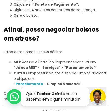
Clique em
“Boleto de Pagamento”
.
Digite seu
CNPJ
e os caracteres de segurança.
Gere o boleto.
Afinal, posso negociar boletos
em atraso?
Saiba como parcelar seus débitos:
MEI:
Acesse o Portal do Empreendedor e vá em
“Já sou MEI” > “Serviços” > “Parcelamento”
.
Outras empresas:
Vá até o site do Simples Nacional
e clique em
“
Parcelamento
– Simples Nacional”
.
Os sistemas mostram quanto você deve (com juros e
correção) e permitem
parcelar
.