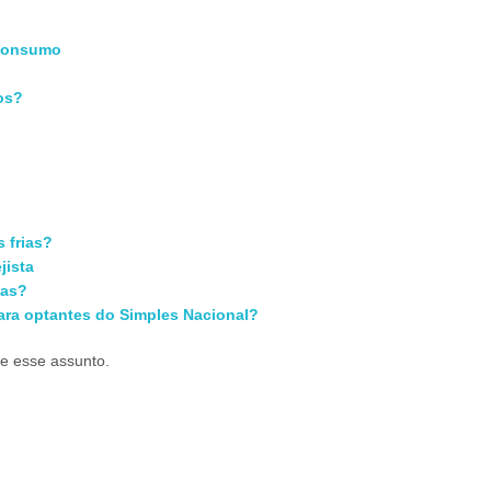
 consumo
os?
s frias?
jista
das?
para optantes do Simples Nacional?
re esse assunto.