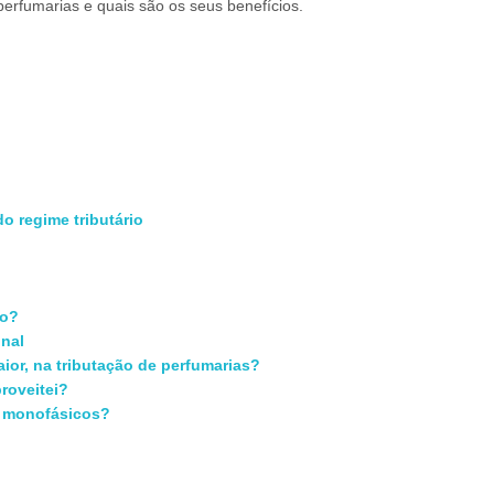
perfumarias e quais são os seus benefícios.
o regime tributário
io?
onal
ior, na tributação de perfumarias?
roveitei?
o monofásicos?