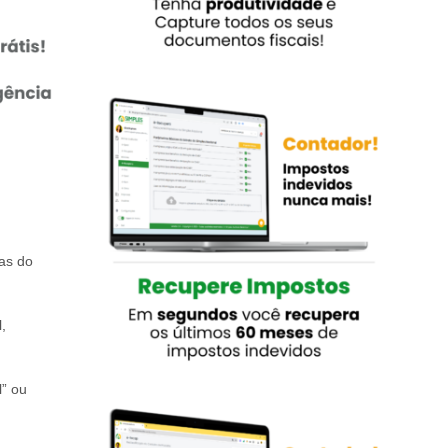
ias do
,
l” ou