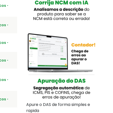
cos
cos
cos
cos
cos
cos
Apure o DAS de forma simples e
rapida