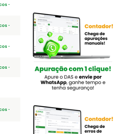
cos
cos
cos
cos
cos