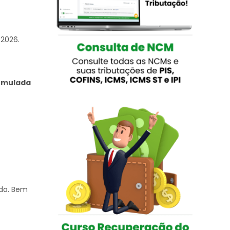
2026.
umulada
da. Bem