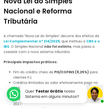
Nova Lei do Simples
Nacional e Reforma
Tributária
A chamada “Nova Lei do Simples” decorre dos efeitos da
Lei Complementar nº 214/2025
, que instituiu a
CBS e o
IBS
. O Simples Nacional
não foi extinto
, mas passa a
coexistir com o novo sistema tributário.
Principais impactos práticos:
Fim do crédito cheio de
PIS/COFINS (9,25%)
para
clientes PJ;
Créditos limitados ao valor efetivamente pago no
DAS;
Maior impacto para empresas
B2B
;
Criação do
Simples Nacional Híbrido
a partir de
2027;