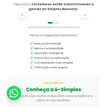
Veja como
contadores estão transformando a
gestão do Simples Nacional.
1
/
5
Use as setas para assistir a outros depoimentos.
Tenha os seguintes benefícios:
Mais produtividade
✓
Menos complexidade
✓
Apuração Inteligente
✓
PGDAS sem complicação
✓
Contabilidade mais simples
✓
Tributação mais segura
✓
TESTE GRÁTIS
Conheça a é-Simples
Preencha seus dados e descubra como simplificar a
rotina do seu escritório.