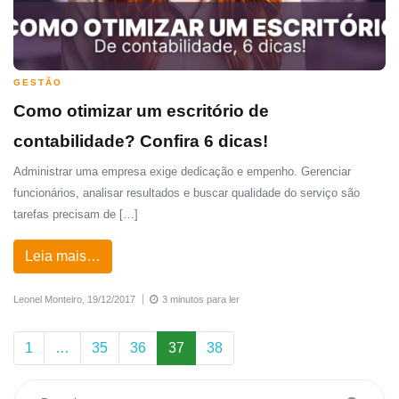
GESTÃO
Como otimizar um escritório de
contabilidade? Confira 6 dicas!
Administrar uma empresa exige dedicação e empenho. Gerenciar
funcionários, analisar resultados e buscar qualidade do serviço são
tarefas precisam de […]
Leia mais…
Leonel Monteiro,
19/12/2017
3 minutos para ler
1
…
35
36
37
38