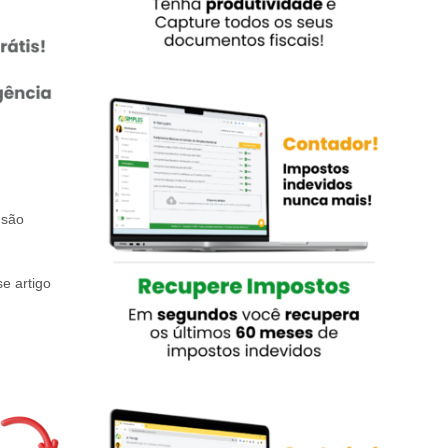
 são
e artigo