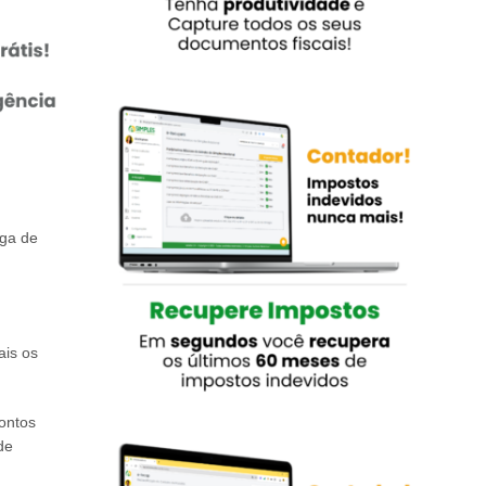
rga de
ais os
pontos
de