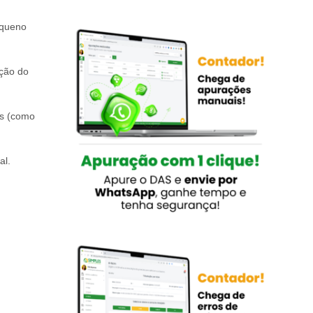
equeno
ação do
is (como
al.