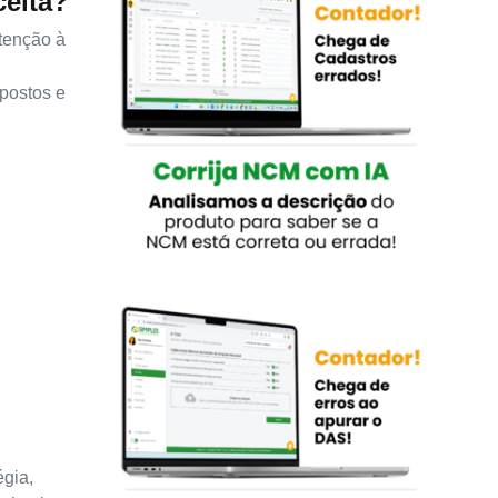
ceita?
atenção à
mpostos e
égia,