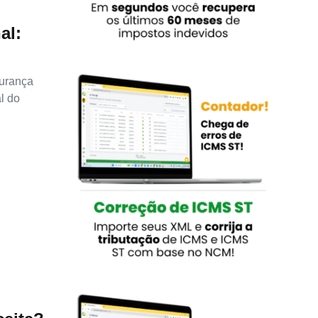
al:
gurança
l do