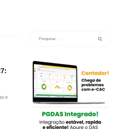
7:
as e