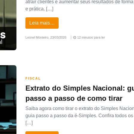
atrair clientes e aumentar seus resultados de form
e prática. […]
Leia mais…
Leonel Monteiro,
23/03/2026
12 minutos para ler
FISCAL
Extrato do Simples Nacional: g
passo a passo de como tirar
Saiba agora como tirar o extrato do Simples Nacio
guia passo a passo da é-Simples. Confira todos os
[…]