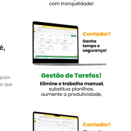
é,
quais
os que