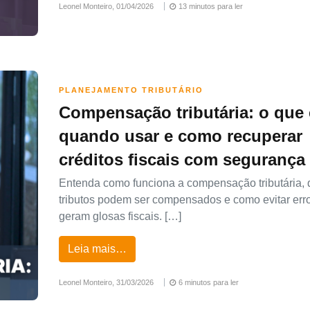
Leonel Monteiro,
01/04/2026
13 minutos para ler
PLANEJAMENTO TRIBUTÁRIO
Compensação tributária: o que 
quando usar e como recuperar
créditos fiscais com segurança
Entenda como funciona a compensação tributária, 
tributos podem ser compensados e como evitar err
geram glosas fiscais. […]
Leia mais…
Leonel Monteiro,
31/03/2026
6 minutos para ler