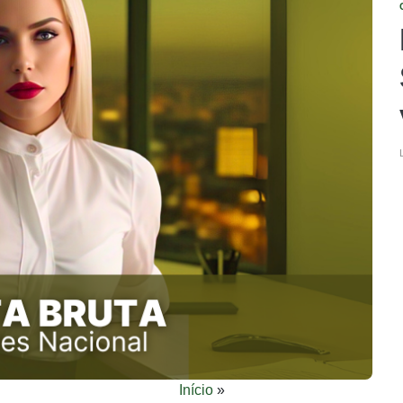
Início
»