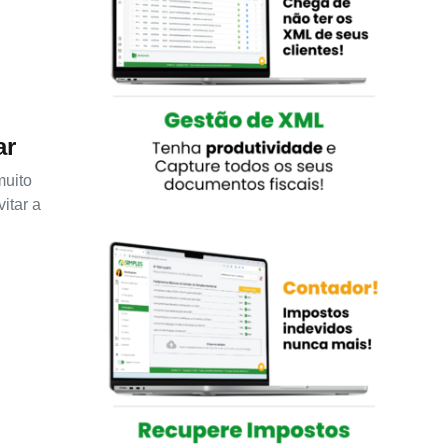
ar
muito
itar a