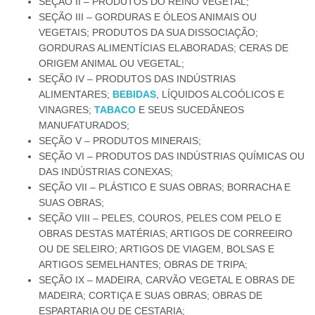
SEÇÃO II – PRODUTOS DO REINO VEGETAL;
SEÇÃO III – GORDURAS E ÓLEOS ANIMAIS OU
VEGETAIS; PRODUTOS DA SUA DISSOCIAÇÃO;
GORDURAS ALIMENTÍCIAS ELABORADAS; CERAS DE
ORIGEM ANIMAL OU VEGETAL;
SEÇÃO IV – PRODUTOS DAS INDÚSTRIAS
ALIMENTARES;
BEBIDAS
, LÍQUIDOS ALCOÓLICOS E
VINAGRES;
TABACO
E SEUS SUCEDÂNEOS
MANUFATURADOS;
SEÇÃO V – PRODUTOS MINERAIS;
SEÇÃO VI – PRODUTOS DAS INDÚSTRIAS QUÍMICAS OU
DAS INDÚSTRIAS CONEXAS;
SEÇÃO VII – PLÁSTICO E SUAS OBRAS; BORRACHA E
SUAS OBRAS;
SEÇÃO VIII – PELES, COUROS, PELES COM PELO E
OBRAS DESTAS MATÉRIAS; ARTIGOS DE CORREEIRO
OU DE SELEIRO; ARTIGOS DE VIAGEM, BOLSAS E
ARTIGOS SEMELHANTES; OBRAS DE TRIPA;
SEÇÃO IX – MADEIRA, CARVÃO VEGETAL E OBRAS DE
MADEIRA; CORTIÇA E SUAS OBRAS; OBRAS DE
ESPARTARIA OU DE CESTARIA;