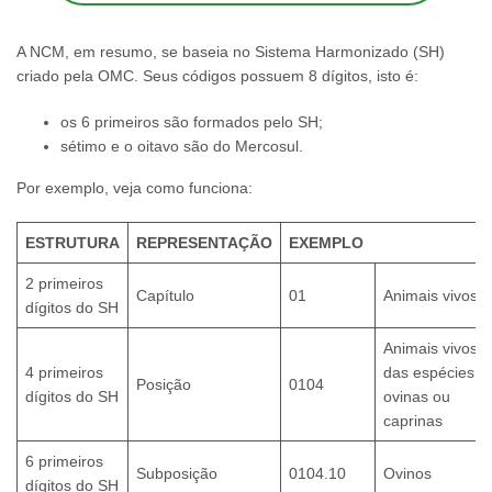
A NCM, em resumo, se baseia no Sistema Harmonizado (SH)
criado pela OMC. Seus códigos possuem 8 dígitos, isto é:
os 6 primeiros são formados pelo SH;
sétimo e o oitavo são do Mercosul.
Por exemplo, veja como funciona:
ESTRUTURA
REPRESENTAÇÃO
EXEMPLO
2 primeiros
Capítulo
01
Animais vivos
dígitos do SH
Animais vivos
4 primeiros
das espécies
Posição
0104
dígitos do SH
ovinas ou
caprinas
6 primeiros
Subposição
0104.10
Ovinos
dígitos do SH