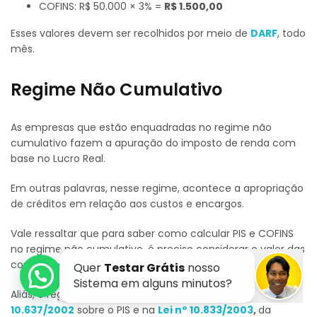
COFINS: R$ 50.000 × 3% =
R$ 1.500,00
Esses valores devem ser recolhidos por meio de
DARF
, todo
mês.
Regime Não Cumulativo
As empresas que estão enquadradas no regime não
cumulativo fazem a apuração do imposto de renda com
base no Lucro Real.
Em outras palavras,
nesse regime, acontece a apropriação
de créditos em relação aos custos e encargos.
Vale ressaltar que para saber como calcular PIS e COFINS
no regime não cumulativo, é preciso considerar o valor das
compras do período e não somente o faturamento.
Aliás, o regime não cumulativo está previsto na
Lei de nº
10.637/2002
sobre o PIS e na
Lei
nº
10.833/2003
,
da