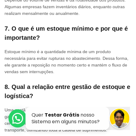
Depende do volume de vendas e da rotatividade dos produtos.
Algumas empresas fazem inventários diários, enquanto outras
realizam mensalmente ou anualmente.
7. O que é um estoque mínimo e por que é
importante?
Estoque mínimo é a quantidade mínima de um produto
necessária para evitar rupturas no abastecimento. Dessa forma,
ele garante a reposição no momento certo e mantém o fluxo de
vendas sem interrupções.
8. Qual a relação entre gestão de estoque e
logística?
Uma gestão eficiente, sem dúvida, melhora a logística, pois
garante que os produtos certos estejam disponíveis no momento
certo. Como resultado, reduz atrasos e minimiza os custos de
transporte, otimizando toda a cadeia de suprimentos.