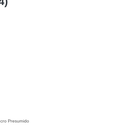
4)
ucro Presumido