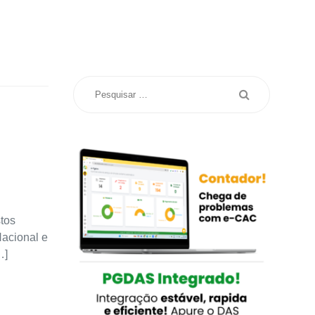
tos
Nacional e
…]