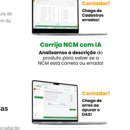
ura de
aem da
ças
recadação