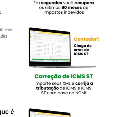
s
tências,
ades
que é