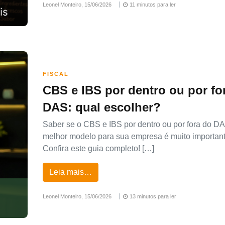
Leonel Monteiro,
15/06/2026
11 minutos para ler
FISCAL
CBS e IBS por dentro ou por fo
DAS: qual escolher?
Saber se o CBS e IBS por dentro ou por fora do D
melhor modelo para sua empresa é muito important
Confira este guia completo! […]
Leia mais…
Leonel Monteiro,
15/06/2026
13 minutos para ler