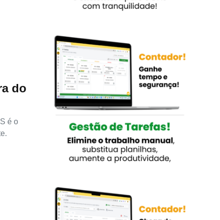
ra do
AS é o
e.