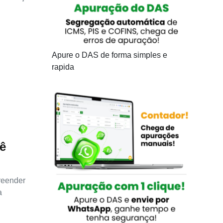
Apure o DAS de forma simples e
rapida
ê
preender
a