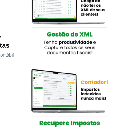
s
tas
ontábil