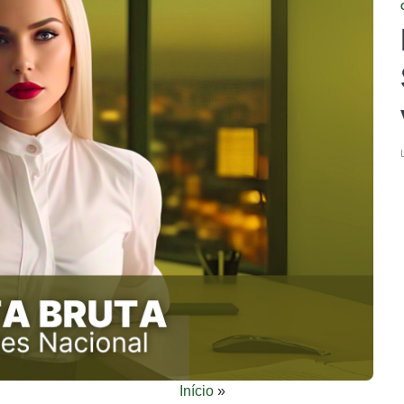
Início
»